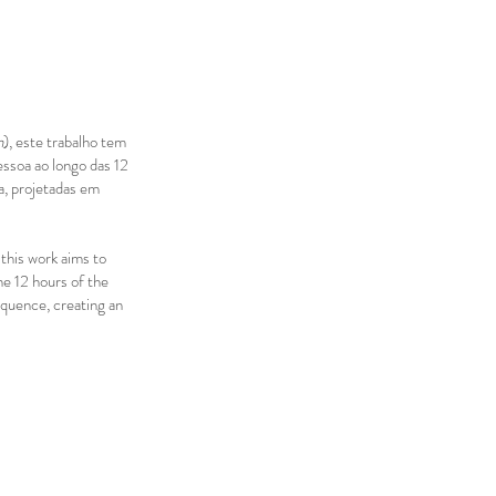
n
), este trabalho tem
ssoa ao longo das 12
a, projetadas em
 this work aims to
he 12 hours of the
equence, creating an