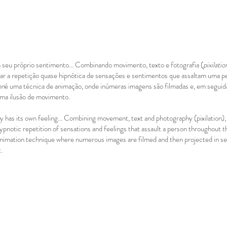
m seu próprio sentimento... Combinando movimento, texto e fotografia (
pixilatio
tar a repetição quase hipnótica de sensações e sentimentos que assaltam uma pe
on
é uma técnica de animação, onde inúmeras imagens são filmadas e, em seguid
uma ilusão de movimento.
y has its own feeling... Combining movement, text and photography (pixilation),
ypnotic repetition of sensations and feelings that assault a person throughout t
n animation technique where numerous images are filmed and then projected in s
.