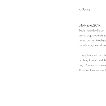
< Back
São Paulo, 2017.
Toda hora do dia te
como objetivo retra
horas do dia.
Pixilati
sequência, criando 
Every hour of the da
portray the almost h
day. Pixilation is a
illusion of movement