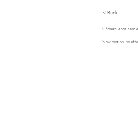
< Back
Câmera lenta sem ef
Slow motion no effec