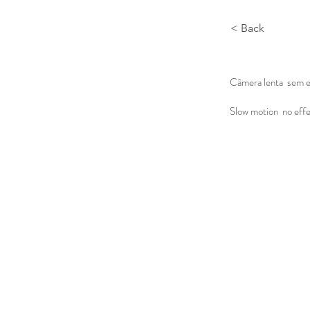
< Back
Câmera lenta sem ef
Slow motion no effec