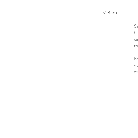
< Back
Sã
Gu
ca
tr
Ba
wo
we