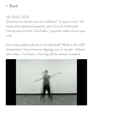
< Back
São Paulo, 2023.
Quantos eus vibram em um indivíduo? O que é o eu? Às
vezes sinto pessoa escapando para fora da minha pela.
Outras que entram. Confusão. Caçando todos os eus que
criei.
How many selves vibrate in an individual? What is the self?
Sometimes I feel someone slipping out of my skin. Others
who enter. Confusion. Hunting all the selves I created.